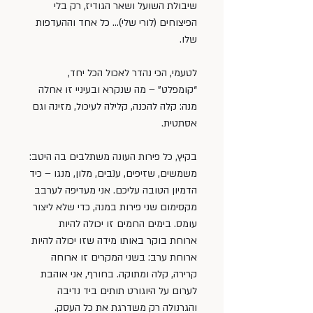
שיבולת השועל ושאר הגודיז, רק בלי 
הפיצוחים (לורי שלי)… כל אחד וההעדפות 
שלו.
לטעמי, הכי נהדר לאכול הכל יחד, 
“קומפלט” – מה שנקרא ובעיניי זו אחלה 
מנה: קלה להכנה, קלילה לעיכול, מזינה וגם 
אסתטית.
בקיץ, כל פירות העונה משתלבים בה היטב: 
משמשים, שזיפים, ענבים, מלון, מנגו – כיד 
הדמיון הטובה עליכם. אני מעדיפה לערבב 
מקסימום שני פירות במנה, כדי שלא ליצור 
עומס. בימים החמים זו יכולה להיות 
ארוחת בוקר באותו מידה שזו יכולה להיות 
ארוחת ערב: בשני המקרים זו ארוחה 
קרירה, קלה ומתוקה. בחורף, אני אוהבת 
לערום על היוגורט תותים ביד נדיבה 
והגרנולה רק משדרגת את כל העסק.