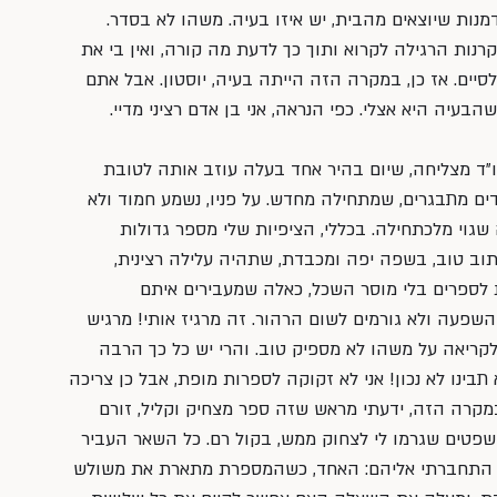
מנות שיוצאים מהבית, יש איזו בעיה. משהו לא בסדר. 
נות הרגילה לקרוא ותוך כך לדעת מה קורה, ואין בי את 
יים. אז כן, במקרה הזה הייתה בעיה, יוסטון. אבל אתם 
בעיה היא אצלי. כפי הנראה, אני בן אדם רציני מדיי.
״ד מצליחה, שיום בהיר אחד בעלה עוזב אותה לטובת 
ים מתבגרים, שמתחילה מחדש. על פניו, נשמע חמוד ולא 
 שגוי מלכתחילה. בכללי, הציפיות שלי מספר גדולות 
כתוב טוב, בשפה יפה ומכבדת, שתהיה עלילה רצינית, 
ת לספרים בלי מוסר השכל, כאלה שמעבירים איתם 
שפעה ולא גורמים לשום הרהור. זה מרגיז אותי! מרגיש 
קריאה על משהו לא מספיק טוב. והרי יש כל כך הרבה 
בינו לא נכון! אני לא זקוקה לספרות מופת, אבל כן צריכה 
רה הזה, ידעתי מראש שזה ספר מצחיק וקליל, זורם 
שפטים שגרמו לי לצחוק ממש, בקול רם. כל השאר העביר 
מאד התחברתי אליהם: האחד, כשהמספרת מתארת את משולש 