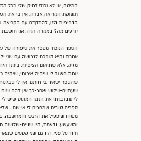
המיטה, או לא נכנס לתיק שלי בכל הזד
תשוקת הקריאה אבדה, אין בי את הסקר
הדחיפות הזו, להתקדם עם הקריאה ולס
יודעים מה? במקרה הזה, אני חושבת שה
הספר הנוכחי מספר את סיפורה של עו
אחרת והיא הופכת לגרושה עם שני ילד
מזיק, אלא שתיאום הציפיות בינינו היה
יותר: חשוב לי שיהיה איכותי, שיהיה 
שהספר ישאיר בי חותם. אין לי סבלנו
שעתיים-שלוש ואחר-כך אין להם שום ה
לי שבזבזתי את הזמן המועט שיש לי ל
ספרים טובים שמחכים לי אי שם… שלא ת
משהו שיפעיל את הרגש והמחשבה. במק
ומשעשע. ובאמת, היו שניים-שלושה מ
חיוך על פניי. היו גם שני קטעים ש