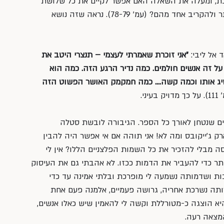
בת, ומעלה את השאלה האם אפשר לקיים את כל שלושת 
הפרמטרים במשוואה או שחייבים לוותר ולהקריב אחד מהם? (עמ׳ 78-79). נראה שזה נושא 
אל ליבי: 
״אני זוכרת שאמרתי לעצמי – תנצרי היטב את 
על זה אנשים חולמים. כמה נדיר הרגע הזה. כמה הוא 
יג אותו וכמה קשה…. כמה חמקמק האושר הפשוט הזה 
ק בעיני.
ים שנטחן לאורך כל הספר. הגיבורה לובשת סטלה 
מארק ג׳ייקובס ומה לא! אני תוהה אם אי אפשר היה להבין 
 מבלי להזכיר את כל השמות הפלצניים הללו? אין לי 
ר כדי להעביר את הדמות ככזו. לא אהבתי גם את העיסוק 
ת ושדמותה נשמעה לי מופרכת ובלתי אמינה עד כדי 
ותה נשרכת אחריה, גרושה פעמיים, אלמנה פעם אחת 
ה בפעם הרביעית. All in one… היא הוצגה כ-מטורללת וקשה לי להאמין שיש כאלו אנשים, 
המצאה רעה.