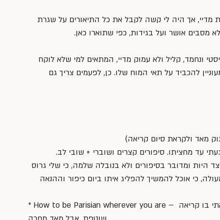
טית מדיי, אך היה לי קשה לקבל את כל התיאורים על שגרת 
 מסבים אושר ועל בגידות, כפי שתוארו כאן.
סטי ונחמד, קליל ולא עמוק מדיי, המתאים למי שלא לוקח 
ניין להכביד על תאי המוח שלו. כן, לפעמים צריך גם 
וק מאד ולקראת סיום קריאה)
געתי עד מחציתו. סיפורים קצרים ושוברי + שובי לב. 
ד היות ומדובר בסיפורים ולא בנובלה שלמה, כי שלי גרוס 
עולה, כי אוכל להמשיך להפליג איתו ביום כיפור וההנאה 
* How to be Parisian wherever you are – מדפדפת בו מערב לערב. טרם קראתי בו קריאה 
שוטפת, אבל מאד מחכה….