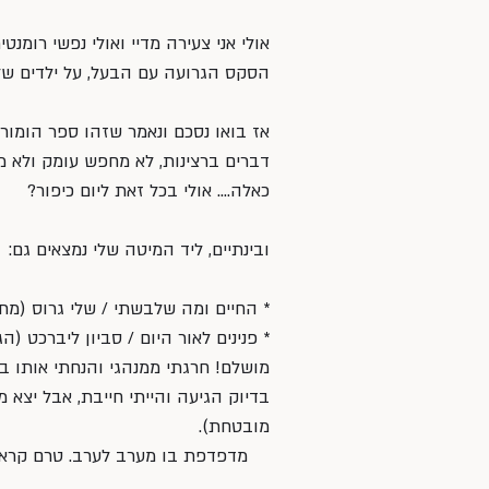
אולי אני צעירה מדיי ואולי נפשי רומנ
הסקס הגרועה עם הבעל, על ילדים שלא
אז בואו נסכם ונאמר שזהו ספר הומורי
דברים ברצינות, לא מחפש עומק ולא מעו
כאלה…. אולי בכל זאת ליום כיפור?
ובינתיים, ליד המיטה שלי נמצאים גם:
* החיים ומה שלבשתי / שלי גרוס (מת
* פנינים לאור היום / סביון ליברכט (ה
מושלם! חרגתי ממנהגי והנחתי אותו בצ
בדיוק הגיעה והייתי חייבת, אבל יצא מ
מובטחת).