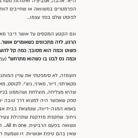
ה-א׳: אהבה, אמביציה ואימהות מעור
לפוסט שלם בפני עצמו…
וגם הקטע המקסים על אושר דיבר מאד 
הרגע. לזה מתכוונים כשאומרים אושר. 
פשוט וכמה הוא מסובך. כמה קל להש
וכמה גס לבנו בו כשהוא מתרחש״
 (עמ׳ 111). על כך מדוי
חוצמזה, לא סימפטתי את עניין המותג
מקארתני, דיור, מארני, גוצ׳י, לקוסט, 
שהיא מצליחה, מוצלחת ושהממון בכיסה
ספק שאפשר היה למצוא דרך טובה יות
באמא המגה-דיווה, שנמצאת בבית אבו
גיחוך. שחקנית מזדקנת שתהילת צעיר
ונשוא
שאין בהם טיפת אנושיות. זו נשמעת 