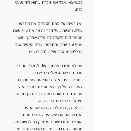
לכשייצא, אבל אני זוכרת שהוא היה נעימי 
כזה.
ואז ראיתי על במת הספרים את החדש 
שלה, והציור שעל הכריכה צד את עיני, ושם 
הספר 
״בית הקפה של נורה אפרון״ 
משך 
אותי עוד יותר, והחלטתי שזה מספיק טוב 
כדי לקרוא ספר של שנבל בשנית.
אני לא מכירה את ורד שנבל, אבל אני די 
מחבבת אותה. אולי כי היא גם 
רמת-שרונית, אולי כי הוציאה שני ספרים 
לאור ורק על כך היא נערצת בעיניי, ואולי 
אני מחבבת אותה סתם כך – במן חיבור 
מיסטי ובלתי-מוסבר שכזה.
כך או כך, התחלתי לקרוא את הספר 
החדש והפוטנציאל היה לגמרי טמון בו: 
העלילה מתרחשת בניו יורק וזו לכשעצמה 
תפאורה נהדרת… ומיד נכנסים למתח: מי 