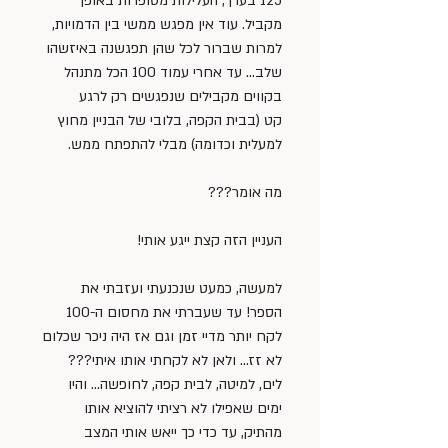
125 בערך, העלילות מסופרות באופן 
מקביל. עוד אין מפגש ממשי בין הדמויות, 
למרות שברור לכל שהן תפגשנה באיזשהו 
שלב… עד אחרי עמוד 100 הכל מתנהל 
בקווים מקבילים שנפגשים רק לרגע 
קט (בבית הקפה, בלובי של הבניין מחוץ 
למעלית וכדומה) מבלי להתפתח ממש.
מה אומר???
העניין הזה קצת ייגע אותי!
למעשה, כמעט שנכנעתי ועזבתי את 
הספר! עד שעברתי את מחסום ה-100 
לקח יותר מדיי זמן וגם אז היה ניכר שכלום 
לא זז… ולאן לא לקחתי אותו איתי??? 
לים, למיטה, לבית קפה, לחופשה… והיו 
ימים שאפילו לא רציתי להוציא אותו 
מהתיק, עד כדי כך ייאש אותי המצב 