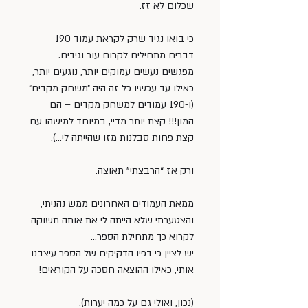
שכלום לא זז.
כי בואו נגיד שרק לקראת עמוד 190 
דברים מתחילים לקרום עור וגידים. 
מפגשים נעשים עמוקים יותר, נוגעים יותר, 
כאילו עד עכשיו כל זה היה ״משחק מקדים״ 
(ו-190 עמודים למשחק מקדים – הם 
המון!!! קצת יותר מדיי, במיוחד למישהו עם 
קצת פחות סבלנות מזו שהייתה לי…).
ורק אז “הרבצתי” תאוצה.
ממאת העמודים האחרונים ממש נהניתי, 
והצטערתי שלא הייתה לי את אותה תשוקה 
לקרוא כך מתחילת הספר…
יש לציין כי דפיו הדקיקים של הספר עיצבנו 
אותי, כאילו ההוצאה חסכה על הקוראים!
(נכון, ואולי גם על כמה יערות).