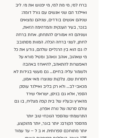
ברח למי, מי מת למי, מי יפגוש את מי. ליב 
ואיילנד הם שני אנשים עם גורל דומה: 
שניהם אנשים בודדים, שניהם נמצאים 
בנכר, בעיר הענקית והמדהימה הזאת, 
ושניהם היו אמורים להתחתן. אחת ברחה 
לחתן, לשני ברחה הכלה. המוות מסתובב 
לו גם הוא בין הרגליים שלהם, גודע את כל 
מי שאהוב, אוהב ונאהב ומטיל מורא על 
האפשרות להתאהב, להיאחז באהבה 
ולשמור עליה בחיים… גם מעשי בגידות לא 
חסרות שם. צלקות שנוצרו מאי אמון, 
מכאבי לב… ולא רק בליב ואיילנד עוסק 
הספר, אלא גם בניסן, ישראלי שירד 
מהארץ ובעליו של בית קפה מצליח, בו גם 
צולם סרטה של נורה אפרון.
התרשמתי שהספר הנוכחי טוב יותר 
מהספר הקודם: יותר בוגר, יותר מהוקצע, 
יותר מתוחכם ספרותית. א ב ל – עד עמוד 