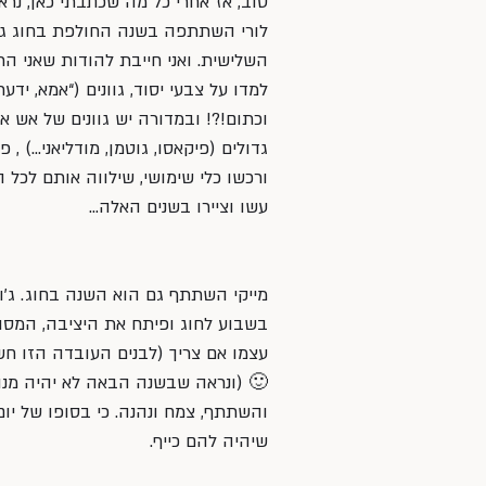
טוב, אז אחרי כל מה שכתבתי כאן, נרא
לורי השתתפה בשנה החולפת בחוג ג׳אז
השלישית. ואני חייבת להודות שאני ה
למדו על צבעי יסוד, גוונים (“אמא, יד
וכתום!?! ובמדורה יש גוונים של אש אב
גדולים (פיקאסו, גוטמן, מודליאני…) ,
ורכשו כלי שימושי, שילווה אותם לכל ה
עשו וציירו בשנים האלה…
מייקי השתתף גם הוא השנה בחוג. ג׳ו
בשבוע לחוג ופיתח את היציבה, המסוג
עצמו אם צריך (לבנים העובדה הזו חש
🙂 (ונראה שבשנה הבאה לא יהיה מנו
והשתתף, צמח ונהנה. כי בסופו של יום,
שיהיה להם כייף.