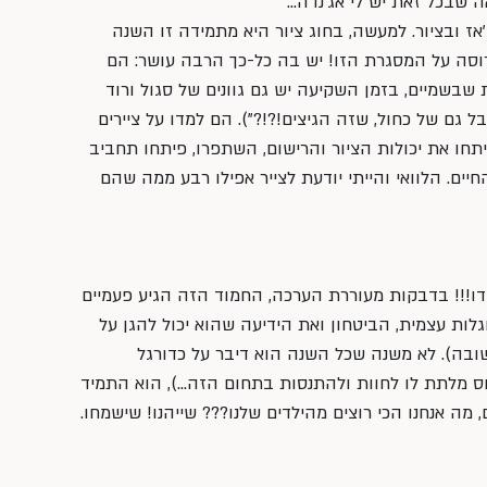
ה שבכל זאת יש לי אג׳נדה…
 ובציור. למעשה, בחוג ציור היא מתמידה זו השנה 
רוסה על המסגרת הזו! יש בה כל-כך הרבה עושר: הם 
עת שבשמיים, בזמן השקיעה יש גם גוונים של סגול ורוד 
ל גם של כחול, שזה הגיצים!?!?”). הם למדו על ציירים 
 פיתחו את יכולות הציור והרישום, השתפרו, פיתחו תחביב 
חיים. הלוואי והייתי יודעת לצייר אפילו רבע ממה שהם 
דו!!! בדבקות מעוררת הערכה, החמוד הזה הגיע פעמיים 
לות עצמית, הביטחון ואת הידיעה שהוא יכול להגן על 
ובה). לא משנה שכל השנה הוא דיבר על כדורגל 
ס מלתת לו לחוות ולהתנסות בתחום הזה…), הוא התמיד 
 מה אנחנו הכי רוצים מהילדים שלנו??? שייהנו! שישמחו. 