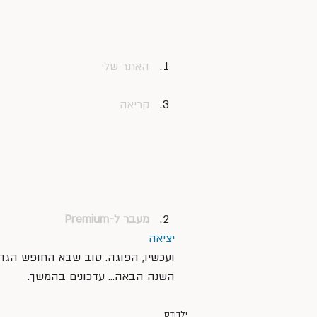
האתר שלי
קריאה
מעבר ל-Premium
יציאה
ועכשיו, הפוגה. טוב שבא החופש הגדול
השנה הבאה… עדכונים בהמשך.
ילדודס