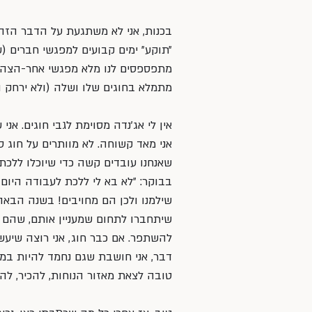
בכנות, אני לא משתגעת על הדבר הזה. ז
״תוקע״ ימים קבועים למפגשי חברים (
מתפספסים לנו מלא מפגשי אחר-הצהריי
מתמלא בחוגים שלו ושלה (ולא ירחק ה
אין לי אג׳נדה מסוימת לגבי חוגים. אנ
אני מאד קשוחה. לא מוותרים על חוג סת
שאנחנו עובדים קשה כדי שיוכלו ללכת 
בבוקר: ״לא בא לי ללכת לעבודה היום״
שילמנו ולכן הם מחויבים! בשנה הבאה
שיתחברו לתחום שמעניין אותם, שהם מו
להשתפר. אם כבר חוג, אני רוצה שיעש
דבר, אני חושבת שגם נחמד להיות במס
טובה לצאת מאזור הנוחות, להכיר, לה