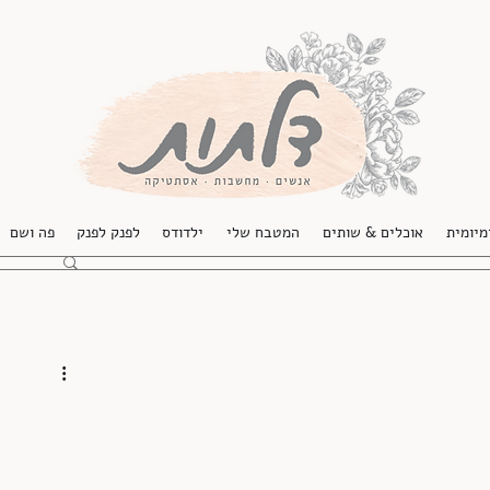
מיומית
אוכלים & שותים
המטבח שלי
ילדודס
לפנק לפנק
פה ושם