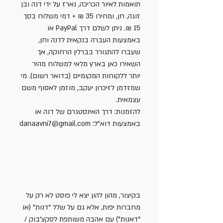
תואמות לאיור הכריכה, נארז על ידי דנה ובן 
זוגה, חן, ומחירו 35 ₪ + דמי משלוח בסך 
15 ₪. ניתן לשלם דרך PayPal או 
באמצעות העברה בנקאית לדנה וחן, 
שעברו להתגורר בברלין הרחוקה, אך 
השאירו כאן בארץ מלאי למשלוח מהיר 
יותר ללקוחות המקומיים (בדואר רשום). מי 
שמזדמן לזיכרון יעקב, מוזמן לאסוף משם 
עצמאית.
להזמנות: דרך האינסטגרם של דנה או 
באמצעות דוא”ל: danaavni7@gmail.com
בקיצור, מהון להון יצא לי פוסט לא רק על 
מחברות יפות, אלא גם על שלל “דנות” (או 
“דאנות”) עם אהבה משותפת לסקצ’בוק / 