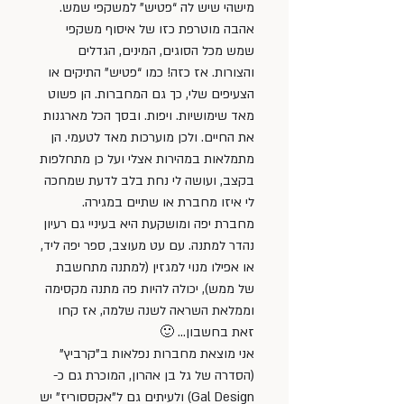
מישהי שיש לה “פטיש” למשקפי שמש. 
אהבה מוטרפת כזו של איסוף משקפי 
שמש מכל הסוגים, המינים, הגדלים 
והצורות. אז כזה! כמו “פטיש” התיקים או 
הצעיפים שלי, כך גם המחברות. הן פשוט 
מאד שימושיות. ויפות. ובסך הכל מארגנות 
את החיים. ולכן מוערכות מאד לטעמי. הן 
מתמלאות במהירות אצלי ועל כן מתחלפות 
בקצב, ועושה לי נחת בלב לדעת שמחכה 
לי איזו מחברת או שתיים במגירה.
מחברת יפה ומושקעת היא בעיניי גם רעיון 
נהדר למתנה. עם עט מעוצב, ספר יפה ליד, 
או אפילו מנוי למגזין (למתנה מתחשבת 
של ממש), יכולה להיות פה מתנה מקסימה 
וממלאת השראה לשנה שלמה, אז קחו 
זאת בחשבון… 🙂
אני מוצאת מחברות נפלאות ב”קרביץ” 
(הסדרה של גל בן אהרון, המוכרת גם כ- 
Gal Design) ולעיתים גם ל”אקססוריז” יש 