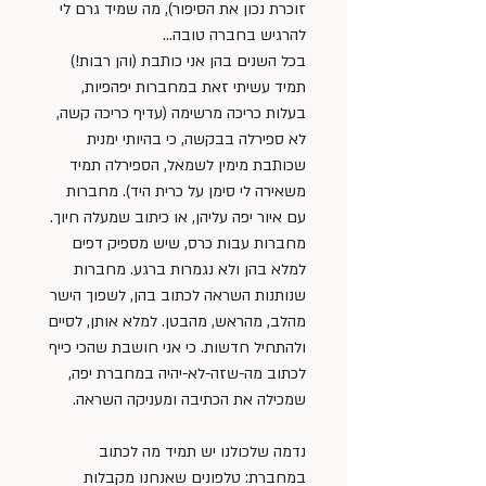
זוכרת נכון את הסיפור), מה שמיד גרם לי 
להרגיש בחברה טובה…
בכל השנים בהן אני כותבת (והן רבות!) 
תמיד עשיתי זאת במחברות יפהפיות, 
בעלות כריכה מרשימה (עדיף כריכה קשה, 
לא ספירלה בבקשה, כי בהיותי ימנית 
שכותבת מימין לשמאל, הספירלה תמיד 
משאירה לי סימן על כרית היד). מחברות 
עם איור יפה עליהן, או כיתוב שמעלה חיוך. 
מחברות עבות כרס, שיש מספיק דפים 
למלא בהן ולא נגמרות ברגע. מחברות 
שנותנות השראה לכתוב בהן, לשפוך הישר 
מהלב, מהראש, מהבטן. למלא אותן, לסיים 
ולהתחיל חדשות. כי אני חושבת שהכי כייף 
לכתוב מה-שזה-לא-יהיה במחברת יפה, 
שמכילה את הכתיבה ומעניקה השראה.
נדמה שלכולנו יש תמיד מה לכתוב 
במחברת: טלפונים שאנחנו מקבלות 