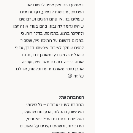
באמצע היום ואין איפה לרשום את 
הפרטים, משימות לביצוע, רעיונות יפים 
שעולים בנו, או סתם הגיגים ושרבוטים 
שיהיה נחמד להתבונן בהם בעוד איזה זמן 
ולהיזכר ברגע, בתקופה, בהלך רוח. כי 
במקום לרשום על חתיכת נייר, שסביר 
להניח שתלך לאיבוד איפשהו בדרך, עדיף 
שהכל יהיה מקובץ ומאורגן יחד, תחת 
אותה כריכה. וזה גם מאד שיק ועושה 
אתכן סופר מאורגנות ומדופלמות, אז לכו 
על זה 😉
המחברות שלי:
מחברת לענייני עבודה – כל סיכומי 
הפגישות, המטלות, הרעיונות שהועלו, 
הטלפונים וכתובות המייל שאספתי, 
התזכורות, ורשמים קצרים על האנשים 