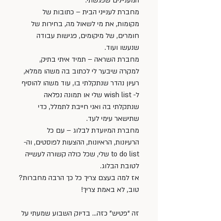
המעניינים שפגשתי.
מחברת לענייני הבית – כתובות של 
מקומות, את מי לשאול מה, בחירות של 
חומרים, של מיקומים, פגישות עבודה 
שנעשו ועוד.
מחברת השראה – תמיד איתי בתיק, 
למקרה שיבער לי לכתוב בה משהו ממלא, 
רעיון נהדר שנתקלתי בו, עוד משהו להוסיף 
ל- wish list שלי או תמונה נפלאה 
שנתקלתי בה ואני חייבת לתמלל, כדי 
שתישאר עימי לעד.
מחברת המיועדת לבלוג – עם כל 
הרעיונות, הראיונות, ההצעות לפוסטים, וה- 
to do list שלי, שכל כולה קשורה לעשייה 
לטובת הבלוג.
אז למה בעצם צריך כל כך הרבה מחברות?
טוב, לא באמת צריך!
זה “פטיש” כזה… בדיוק השבוע שמעתי על 