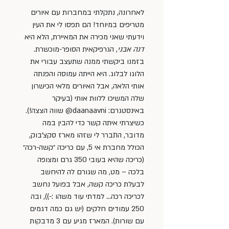
לאחרונה, נתקלתי במחברות עם איורים 
מטריפים במיוחד! הם תפסו לי את העין 
וידעתי שאני מכירה את המאיירת, הלא היא 
דנה אבני
, הגרפיקאית הסופר-מוכשרת. 
בזמנו ביקשתי ממנה שתעצב עבורי את 
הלוגו לבלוג. היא הייתה עמוסה והפנתה 
אותי הלאה, אבל האיורים מלאי הכישרון 
שלה המשיכו ללוות אותי (בעיקר 
באינסטגרם: daanaavni@ שווה הצצה!). 
כשיצרתי איתה קשר כדי להבין במה 
מדובר, התברר לי שזהו מארז סקצ’בוק, 
הכולל מחברת אי 5, עם כריכה ״קשה-רכה״ 
(כריכה שהיא בעובי 350 גרם ומצופה 
בלכה – מט, מה שגורם לה להיחשב 
לבעלת כריכה קשה, אבל בפועל נחשב 
לכריכה רכה… למדתי עוד משהו :-)), ובה 
250 עמודים חלקים (יש גם כמה דגמים 
עם שורות). המארז מגיע עם 3 מדבקות 