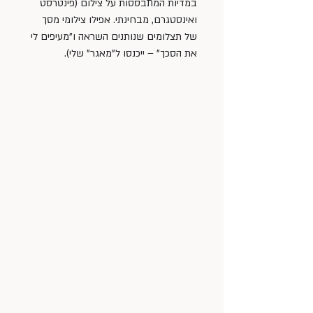
במדיות המתבססות על צילום (פינטרסט 
ואינסטגרם, מבחינתי. אפילו צילומי מסך 
של תצלומים שנותנים השראה ו”מעיפים לי 
את הסכך” – ייכנסו ל”מאגר” שלי). 